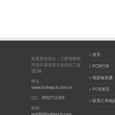
首页
制造基地地址：江西省赣州
市信丰县绿源大道信达工业
PCB打样
园2栋
电路板批量
网址：
www.huihepcb.com.cn
PCB资讯
QQ：
3002711359
联系汇和电
邮箱：
em08@huihepcb.com