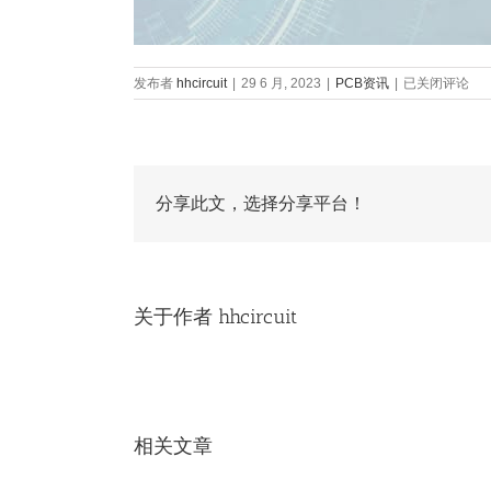
柔
发布者
hhcircuit
|
29 6 月, 2023
|
PCB资讯
|
已关闭评论
性
电
路
板
上
市
分享此文，选择分享平台！
公
司，
柔
性
电
关于作者
hhcircuit
路
板
是
做
什
么
的？
相关文章