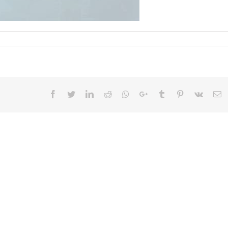
Facebook
Twitter
LinkedIn
Reddit
Whatsapp
Google+
Tumblr
Pinterest
Vk
E