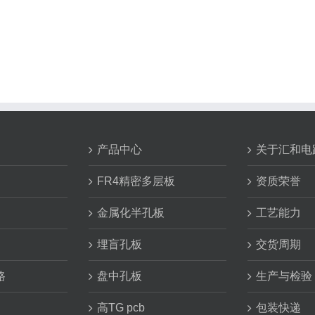
产品中心
关于汇和电
FR4精密多层板
资质荣誉
金属化半孔板
工艺能力
埋盲孔板
交货周期
路
盘中孔板
生产与检验
高TG pcb
包装快递