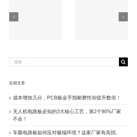
无人机电路板必知
车载电路板如何应
的3大核心工艺，
磨
对极端环境？这家
第2个90%厂家不
厂家有高招。
会！
搜
索：
近期文章
成本增加几分，PCB板金手指耐磨性却提升数倍！
无人机电路板必知的3大核心工艺，第2个90%厂家
不会！
车载电路板如何应对极端环境？这家厂家有高招。