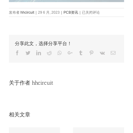
手
发布者
hhcircuit
|
29 6 月, 2023
|
PCB资讯
|
已关闭评论
机
电
路
板
设
分享此文，选择分享平台！
计
软
Facebook
Twitter
LinkedIn
Reddit
Whatsapp
Google+
Tumblr
Pinterest
Vk
Email
件，
国
产
电
路
关于作者
hhcircuit
板
设
计
软
件？
相关文章