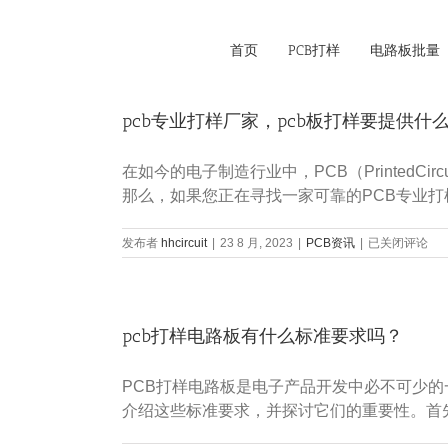
Skip
to
首页
PCB打样
电路板批量
content
pcb专业打样厂家，pcb板打样要提供什
在如今的电子制造行业中，PCB（Printed
那么，如果您正在寻找一家可靠的PCB专业打
pcb
发布者
hhcircuit
|
23 8 月, 2023
|
PCB资讯
|
已关闭评论
专
业
打
样
pcb打样电路板有什么标准要求吗？
厂
家，
pcb
PCB打样电路板是电子产品开发中必不可少
板
打
介绍这些标准要求，并探讨它们的重要性。首
样
要