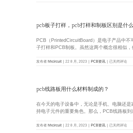
柔
求？
性
电
路
pcb板子打样，pcb打样和制板区别是什
板，
fpc
和
PCB（PrintedCircuitBoard）
pcb
的
子打样和PCB制板。虽然这两个概念很相似，
区
别？
pcb
发布者
hhcircuit
|
22 8 月, 2023
|
PCB资讯
|
已关闭评论
板
子
打
样，
pcb线路板用什么材料制成的？
pcb
打
样
在今天的电子设备中，无论是手机、电脑还是
和
制
持电子元件的重要角色。那么，PCB线路板到
板
区
pcb
发布者
hhcircuit
|
22 8 月, 2023
|
PCB资讯
|
别
已关闭评论
线
是