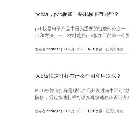
打
别？
样，
pcb板，pcb板加工要求标准有哪些？
pcb
板
打
pcb板是电子产品中最为重要的组成部分之一
样
厂
点和方法。一、材料选择pcb板加工的第一个
家
有
pcb
发布者
hhcircuit
|
21 8 月, 2023
|
PCB资讯
|
什
已关闭评论
板，
么
pcb
要
板
求
加
和
pcb板快速打样有什么作用和用途呢？
工
标
要
准？
求
PCB板快速打样是现代产品开发过程中不可
标
准
阶段，通过快速打样可以实现快速验证设计方
有
哪
pcb
发布者
hhcircuit
|
21 8 月, 2023
|
PCB资讯
|
些？
已关闭评论
板
快
速