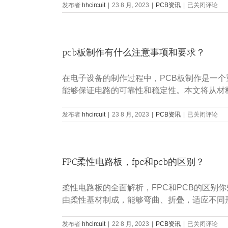
pcb
发布者
hhcircuit
|
23 8 月, 2023
|
PCB资讯
|
提
已关闭评论
打
供
样
什
电
么？
路
pcb板制作有什么注意事项和要求？
板
有
什
在电子设备的制作过程中，PCB板制作是一个重要的
么
标
能够保证电路的可靠性和稳定性。本文将从材
准
要
pcb
发布者
hhcircuit
|
23 8 月, 2023
|
PCB资讯
|
求
已关闭评论
板
吗？
制
作
有
FPC柔性电路板，fpc和pcb的区别？
什
么
注
柔性电路板的全面解析，FPC和PCB的区别
意
事
由柔性基材制成，能够弯曲、折叠，适应不同
项
和
FPC
发布者
hhcircuit
|
22 8 月, 2023
|
PCB资讯
|
要
已关闭评论