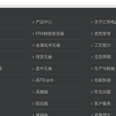
产品中心
关于汇和电
FR4精密多层板
资质荣誉
金属化半孔板
工艺能力
埋盲孔板
交货周期
路
盘中孔板
生产与检验
高TG pcb
包装快递
高频板
常见问题
阻抗板
客户服务
厚铜板
质量理念