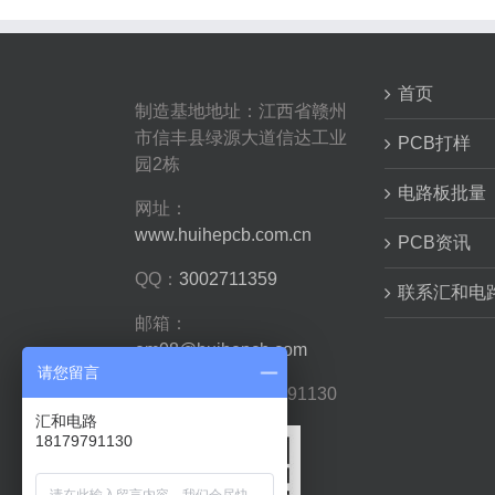
打
样
有
什
么
首页
制造基地地址：江西省赣州
作
用
市信丰县绿源大道信达工业
PCB打样
和
园2栋
用
途
电路板批量
网址：
呢？
www.huihepcb.com.cn
PCB资讯
QQ：
3002711359
联系汇和电
邮箱：
em08@huihepcb.com
请您留言
手机/微信：18179791130
汇和电路
18179791130