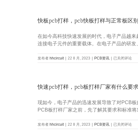
路
什
板
么？
用
快板pcb打样，pcb快板打样与正常板区
什
么
材
在如今高科技快速发展的时代，电子产品越来越普及
料
制
连接电子元件的重要载体。在电子产品的研发
成
的？
快
发布者
hhcircuit
|
22 8 月, 2023
|
PCB资讯
|
已关闭评论
板
pcb
打
样，
快速pcb打样，pcb板打样厂家有什么要
pcb
快
板
现如今，电子产品的迅速发展导致了对PCB
打
样
PCB板打样厂家之前，先了解其要求和标准将
与
正
快
发布者
hhcircuit
|
22 8 月, 2023
|
PCB资讯
|
常
已关闭评论
速
板
pcb
区