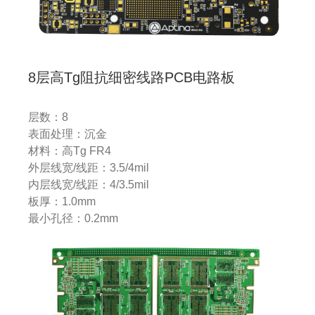
8层高Tg阻抗细密线路PCB电路板
层数：8
表面处理：沉金
材料：高Tg FR4
外层线宽/线距：3.5/4mil
内层线宽/线距：4/3.5mil
板厚：1.0mm
最小孔径：0.2mm