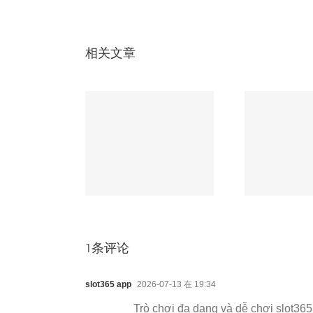
相关文章
本增加几分，
无人机电路板必知的
车载
B板金手指耐磨
3大核心工艺，第2
极端
却提升数倍！
个90%厂家不会！
1条评论
slot365 app
2026-07-13 在 19:34
Trò chơi đa dạng và dễ chơi slot3