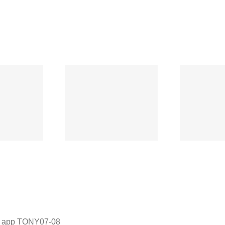
电路板如何应对
汽车充电器电路板主
英
环境？这家厂家
流方案对比：3种类
名
有高招。
型优缺点。
65 app TONY07-08