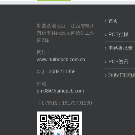
首页
制造基地地址：江西省赣州
市信丰县绿源大道信达工业
PCB打样
园2栋
电路板批量
网址：
www.huihepcb.com.cn
PCB资讯
QQ：
3002711359
联系汇和电
邮箱：
em08@huihepcb.com
手机/微信：18179791130