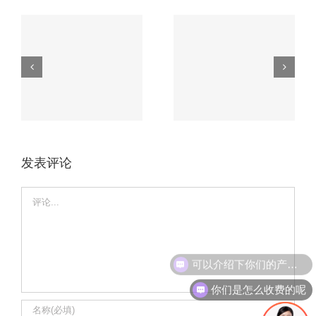
无人机电路板必知
车载电路板如何应
的3大核心工艺，
磨
对极端环境？这家
第2个90%厂家不
厂家有高招。
会！
发表评论
Comment
可以介绍下你们的产品么
你们是怎么收费的呢