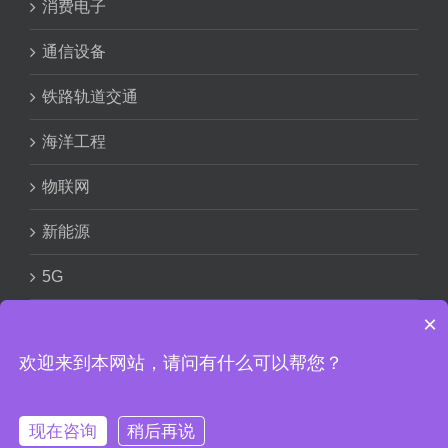
消费电子
通信设备
铁路轨道交通
海洋工程
物联网
新能源
5G
×
欢迎来到本网站，请问有什么可以帮您？
赣ICP备
18009266号
Copyright © 2024 信丰汇和电路有限公
现在咨询
稍后再说
司 版权所有
隐私条款
赣公网安备