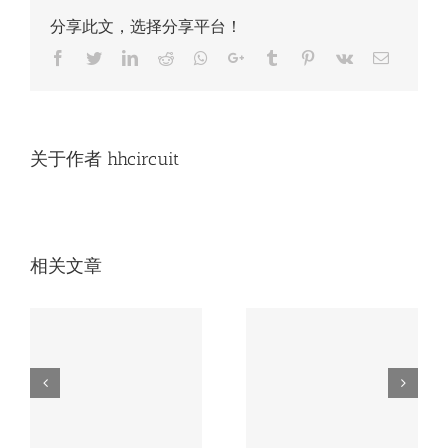
分享此文，选择分享平台！
Facebook
Twitter
LinkedIn
Reddit
Whatsapp
Google+
Tumblr
Pinterest
Vk
Email
关于作者
hhcircuit
相关文章
无人机电路板必知
车载电路板如何应
的3大核心工艺，
磨
对极端环境？这家
第2个90%厂家不
厂家有高招。
会！