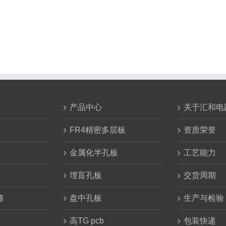
产品中心
关于汇和电
FR4精密多层板
资质荣誉
金属化半孔板
工艺能力
埋盲孔板
交货周期
路
盘中孔板
生产与检验
高TG pcb
包装快递