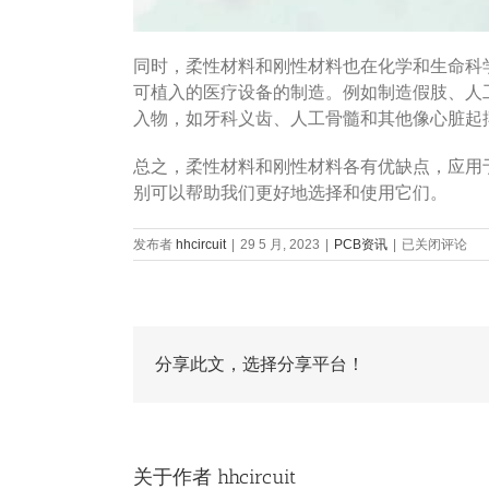
同时，柔性材料和刚性材料也在化学和生命科
可植入的医疗设备的制造。例如制造假肢、人
入物，如牙科义齿、人工骨髓和其他像心脏起
总之，柔性材料和刚性材料各有优缺点，应用
别可以帮助我们更好地选择和使用它们。
柔
发布者
hhcircuit
|
29 5 月, 2023
|
PCB资讯
|
已关闭评论
性
材
料
和
刚
性
分享此文，选择分享平台！
材
料
的
区
别，
关于作者
hhcircuit
柔