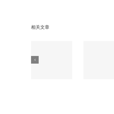
性
材
料
是
什
么
相关文章
成本增加几分，
无人机电路板必
车载电
CB板金手指耐
知的3大核心工
应对极
磨性却提升数
艺，第2个90%厂
这家
倍！
家不会！