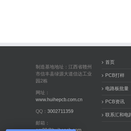
首页
制造基地地址：江西省赣州
市信丰县绿源大道信达工业
PCB打样
园2栋
电路板批量
网址：
www.huihepcb.com.cn
PCB资讯
QQ：
3002711359
联系汇和电
邮箱：
em08@huihepcb.com