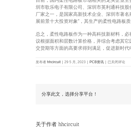
目前，国内柔性电路板市场相关的龙头企业主
圳市歌乐电子有限公司、深圳市英利通科技股
厂家之一，是国家高新技术企业、深圳市著名
展前景十大投资对象”，其生产的柔性电路板
总之，柔性电路板作为一种高科技新材料，必
议根据面积和层数计算价格，并综合考虑其它
交货期等方面的高要求得到满足，促进新时代
柔
发布者
hhcircuit
|
29 5 月, 2023
|
PCB资讯
|
已关闭评论
性
电
路
板
价
格
分享此文，选择分享平台！
怎
么
计
算，
柔
关于作者
hhcircuit
性
电