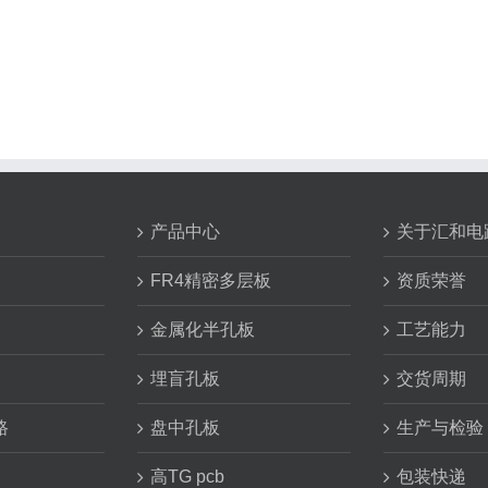
产品中心
关于汇和电
FR4精密多层板
资质荣誉
金属化半孔板
工艺能力
埋盲孔板
交货周期
路
盘中孔板
生产与检验
高TG pcb
包装快递