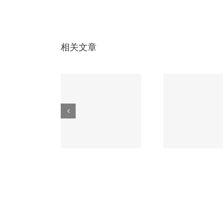
路
板
龙
头
企
相关文章
业
成本增加几分，
无人机电路板必
车载电
CB板金手指耐
知的3大核心工
应对极
磨性却提升数
艺，第2个90%厂
这家
倍！
家不会！