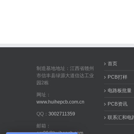
首页
制造基地地址：江西省赣州
市信丰县绿源大道信达工业
PCB打样
园2栋
电路板批量
网址：
www.huihepcb.com.cn
PCB资讯
QQ：
3002711359
联系汇和电
邮箱：
em08@huihepcb.com