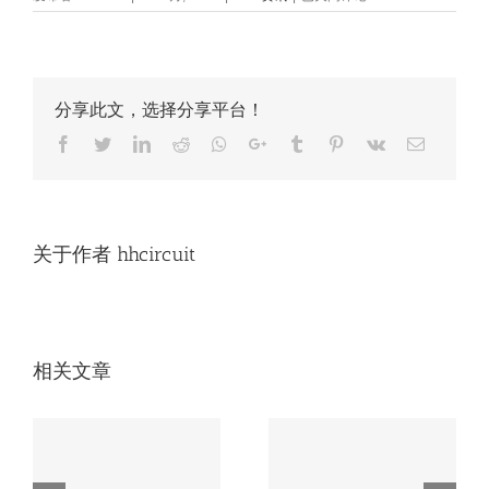
贴
片
是
什
么，
分享此文，选择分享平台！
PCB
板
Facebook
Twitter
LinkedIn
Reddit
Whatsapp
Google+
Tumblr
Pinterest
Vk
Email
贴
片
流
程
关于作者
hhcircuit
相关文章
无人机电路板必知