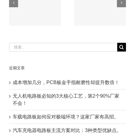
车载电路板如何应
的3大核心工艺，
磨
对极端环境？这家
第2个90%厂家不
厂家有高招。
会！
搜
索：
近期文章
成本增加几分，PCB板金手指耐磨性却提升数倍！
无人机电路板必知的3大核心工艺，第2个90%厂家
不会！
车载电路板如何应对极端环境？这家厂家有高招。
汽车充电器电路板主流方案对比：3种类型优缺点。