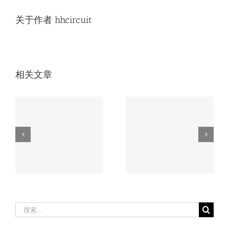
关于作者
hhcircuit
相关文章
无人机电路板必知
车载电路板如何应
的3大核心工艺，
磨
对极端环境？这家
第2个90%厂家不
厂家有高招。
会！
搜
索：