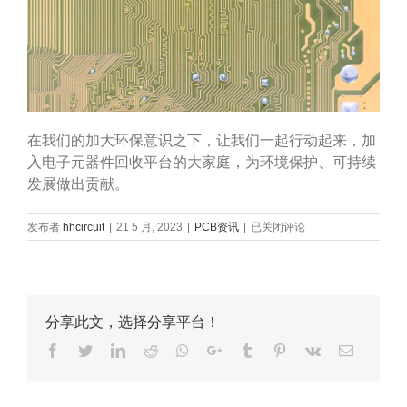
在我们的加大环保意识之下，让我们一起行动起来，加
入电子元器件回收平台的大家庭，为环境保护、可持续
发展做出贡献。
电
发布者
hhcircuit
|
21 5 月, 2023
|
PCB资讯
|
已关闭评论
子
元
器
件
回
分享此文，选择分享平台！
收
平
Facebook
Twitter
LinkedIn
Reddit
Whatsapp
Google+
Tumblr
Pinterest
Vk
Email
台