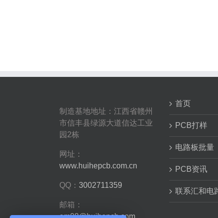
首页
制造基地地址：江西省赣州
市信丰县绿源大道信达工业
PCB打样
园2栋
电路板批量
网址：
www.huihepcb.com.cn
PCB资讯
QQ：
3002711359
联系汇和电
邮箱：
em08@huihepcb.com