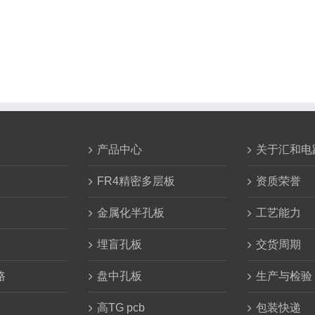
产品中心
关于汇和电
FR4精密多层板
资质荣誉
金属化半孔板
工艺能力
埋盲孔板
交货周期
路
盘中孔板
生产与检验
高TG pcb
包装快递