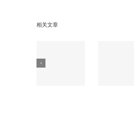
相关文章
成本增加几分，
无人机电路板必
车载电
CB板金手指耐
知的3大核心工
应对极
磨性却提升数
艺，第2个90%厂
这家
倍！
家不会！