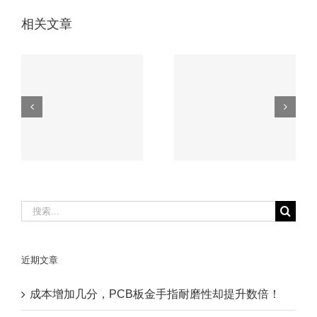
相关文章
无人机电路板必知
车载电路板如何应
的3大核心工艺，
磨
对极端环境？这家
第2个90%厂家不
厂家有高招。
会！
搜
索：
近期文章
成本增加几分，PCB板金手指耐磨性却提升数倍！