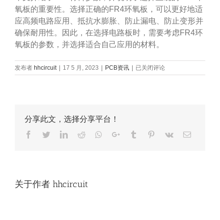
氧板的重要性。选择正确的FR4环氧板，可以更好地适
应高频电路应用、抵抗水膨胀、防止漏电、防止变形并
确保耐用性。因此，在选择电路板时，需要考虑FR4环
氧板的参数，并选择适合自己应用的材料。
fr4
发布者
hhcircuit
|
17 5 月, 2023
|
PCB资讯
|
已关闭评论
材
料
参
数，
fr4
分享此文，选择分享平台！
环
氧
Facebook
Twitter
LinkedIn
Reddit
Whatsapp
Google+
Tumblr
Pinterest
Vk
Email
板
关于作者
hhcircuit