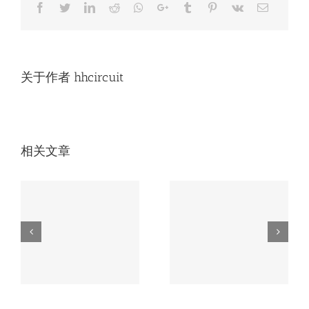
坛
Facebook
Twitter
LinkedIn
Reddit
Whatsapp
Google+
Tumblr
Pinterest
Vk
Email
有
哪
些
关于作者
hhcircuit
相关文章
无人机电路板必知
车载电路板如何应
的3大核心工艺，
磨
对极端环境？这家
第2个90%厂家不
厂家有高招。
会！