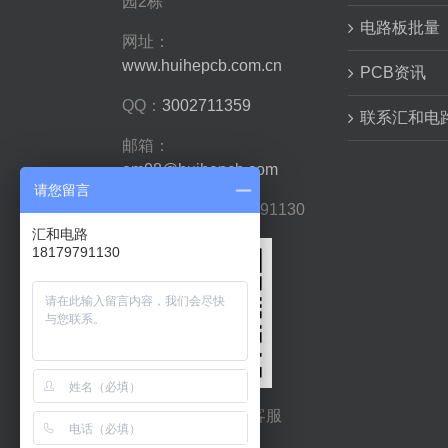
园2栋
电路板批量
网址：
www.huihepcb.com.cn
PCB资讯
QQ：
3002711359
联系汇和电
邮箱：
em08@huihepcb.com
请您留言
手机/微信：18179791130
汇和电路
18179791130
了解更多，请咨询客服