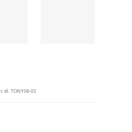
特尔PCB供应商
单首公开！中国仅
3家上榜！
hực tế. TONY08-03