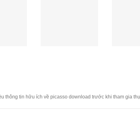
电路板如何应对
汽车充电器电路板主
英
环境？这家厂家
流方案对比：3种类
名
有高招。
型优缺点。
iều thông tin hữu ích về picasso download trước khi tham gia t