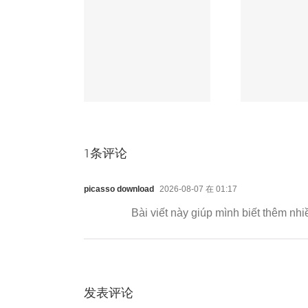
本增加几分，
无人机电路板必知的
车载
B板金手指耐磨
3大核心工艺，第2
极端
却提升数倍！
个90%厂家不会！
1条评论
picasso download
2026-08-07 在 01:17
Bài viết này giúp mình biết thêm nh
发表评论