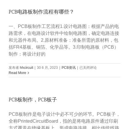
有
什
PCB电路板制作流程有哪些？
么
注
意
一、PCB板制作工艺流程1.设计电路图：根据产品的电
事
项
路需求，在电路设计软件中绘制电路图，确定电路连接
和
和元器件布局。2.原材料准备：准备所需的原材料，包
要
括FR4基板、铜箔、化学品等。3.印制电路板（PCB）
求？
制作：将设计好的
PCB
发布者
hhcircuit
|
30 6 月, 2023
|
PCB资讯
|
已关闭评论
电
Read More
路
板
制
作
PCB板制作，PCB板子
流
程
有
PCB板制作是电子设计中必不可少的环节。PCB板子，
哪
些？
全称PrintedCircuitBoard，指的是将电路原件通过印刷
方式覆盖在绝缘基板上，形成电路连接。相比传统线路