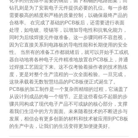
化学药剂去除不需要的铜层，留下精确的电路图案；而
钻孔则是为了安装电子元件提供必要的孔位。每一步都
需要极高的精度和严格的质量控制，以确保最终产品的
合格率。 在完成了基础的PCB板后，还需要进行表面
处理，如电镀、喷锡等，以增加导电性和抗氧化能力，
同时为后续焊接元件做准备。这一步骤同样不容忽视，
因为它直接关系到电路板的导电性能和长期使用的安全
性。 当所有的准备工作都就绪后，就可以开始手工或机
器自动地将各种电子元件精准地放置在PCB板上，并通
过焊接工艺固定下来。这不仅考验着操作者的技术熟练
度，更是对整个生产流程的一次全面检验。一旦完成，
这块承载着无数智慧结晶的PCB板便正式诞生了。
PCB板的加工制作是一个复杂而精细的过程，它涵盖了
从设计到成品的每一个细节。正是这些看似不起眼的步
骤共同构成了现代电子产品不可或缺的核心部分，支撑
着我们生活中的方方面面。未来随着技术的不断进步与
发展，相信会有更多创新的材料和技术被应用到PCB板
的生产中去，让我们的生活变得更加便捷美好。