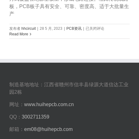
板，PCB板子具有安全、可靠、密度高、适于大批量生
产
PCB
发布者
hhcircuit
|
28 5 月, 2023
|
PCB资讯
|
已关闭评论
板
Read More
制
作，
PCB
板
子
制造基地地址：江西省赣州市信丰县绿源大道信达工业
园2栋
网址：
www.huihepcb.com.cn
QQ：
3002711359
邮箱：
em08@huihepcb.com