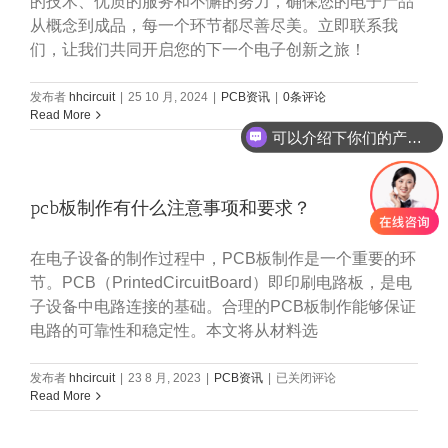
的技术、优质的服务和不懈的努力，确保您的电子产品
从概念到成品，每一个环节都尽善尽美。立即联系我
们，让我们共同开启您的下一个电子创新之旅！
发布者
hhcircuit
|
25 10 月, 2024
|
PCB资讯
|
0条评论
Read More
可以介绍下你们的产品么
pcb板制作有什么注意事项和要求？
在电子设备的制作过程中，PCB板制作是一个重要的环
节。PCB（PrintedCircuitBoard）即印刷电路板，是电
子设备中电路连接的基础。合理的PCB板制作能够保证
电路的可靠性和稳定性。本文将从材料选
pcb
发布者
hhcircuit
|
23 8 月, 2023
|
PCB资讯
|
已关闭评论
板
Read More
制
作