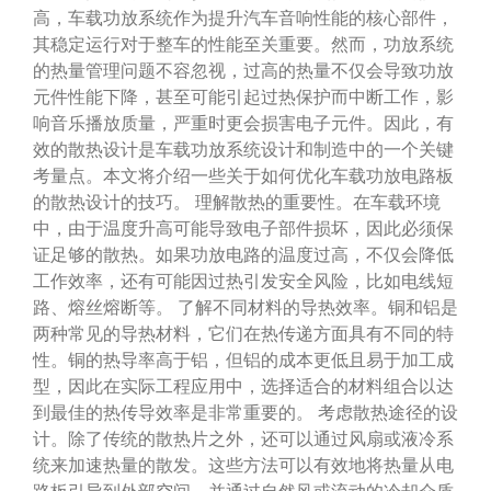
高，车载功放系统作为提升汽车音响性能的核心部件，
其稳定运行对于整车的性能至关重要。然而，功放系统
的热量管理问题不容忽视，过高的热量不仅会导致功放
元件性能下降，甚至可能引起过热保护而中断工作，影
响音乐播放质量，严重时更会损害电子元件。因此，有
效的散热设计是车载功放系统设计和制造中的一个关键
考量点。本文将介绍一些关于如何优化车载功放电路板
的散热设计的技巧。 理解散热的重要性。在车载环境
中，由于温度升高可能导致电子部件损坏，因此必须保
证足够的散热。如果功放电路的温度过高，不仅会降低
工作效率，还有可能因过热引发安全风险，比如电线短
路、熔丝熔断等。 了解不同材料的导热效率。铜和铝是
两种常见的导热材料，它们在热传递方面具有不同的特
性。铜的热导率高于铝，但铝的成本更低且易于加工成
型，因此在实际工程应用中，选择适合的材料组合以达
到最佳的热传导效率是非常重要的。 考虑散热途径的设
计。除了传统的散热片之外，还可以通过风扇或液冷系
统来加速热量的散发。这些方法可以有效地将热量从电