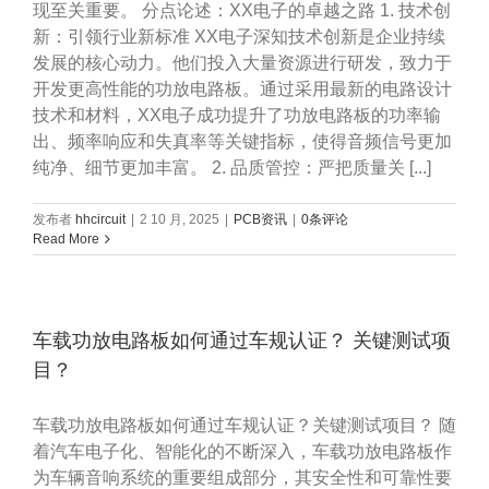
现至关重要。 分点论述：XX电子的卓越之路 1. 技术创
新：引领行业新标准 XX电子深知技术创新是企业持续
发展的核心动力。他们投入大量资源进行研发，致力于
开发更高性能的功放电路板。通过采用最新的电路设计
技术和材料，XX电子成功提升了功放电路板的功率输
出、频率响应和失真率等关键指标，使得音频信号更加
纯净、细节更加丰富。 2. 品质管控：严把质量关 [...]
发布者
hhcircuit
|
2 10 月, 2025
|
PCB资讯
|
0条评论
Read More
车载功放电路板如何通过车规认证？ 关键测试项
目？
车载功放电路板如何通过车规认证？关键测试项目？ 随
着汽车电子化、智能化的不断深入，车载功放电路板作
为车辆音响系统的重要组成部分，其安全性和可靠性要