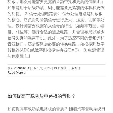
功放，那么可能需要更宽的音频带宽和更高的信噪比；
如果是用于后级功放，则可能需要更紧凑的体积和更低
的功耗。 2. 信号处理电路设计 信号处理电路是功放板
的核心。它负责对音频信号进行放大、滤波、去噪等处
理。设计师需要根据输入信号的特性（如频率范围、幅
度、相位等）选择合适的运放电路，并合理布局以减少
信号失真和噪声干扰。此外，为了适应不同的音频源和
音源接口，还需要添加必要的转换电路，如模拟到数字
转换器(ADC)或数字到模拟转换器(DAC)。 3. 电源管理
与稳定性 [...]
发布者
hhcircuit
|
16 6 月, 2025
|
PCB资讯
|
0条评论
Read More
如何提高车载功放电路板的音质？
如何提高车载功放电路板的音质？ 随着汽车音响系统日