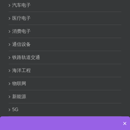
汽车电子
医疗电子
消费电子
通信设备
铁路轨道交通
海洋工程
物联网
新能源
5G
×