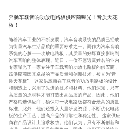
奔驰车载音响功放电路板供应商曝光！音质天花
板！
随着汽车工业的不断发展，汽车音响系统的品质已经成
为衡量汽车生活品质的重要标准之一。而作为汽车音响
系统的心脏——功放电路板，其质量的好坏直接影响到
汽车音响的整体表现。近日，一位不愿透露姓名的业内
专家曝光了一家专注于车载音响功放电路板的供应商，
该供应商因其卓越的产品质量和创新技术，被誉为“音
质天花板”。 这家供应商在车载音响功放电路板的设计
和制造上，采用了先进的技术和材料。他们深知，只有
高质量的原材料才能打造出高品质的产品。因此，他们
严格筛选供应商，确保每一块电路板都符合最高的质量
标准。此外，他们还投入大量研发资源，不断优化电路
板的生产工艺，提高产品的可靠性和稳定性。 这家供应
商在产品设计上追求极致。他们认为，只有不断创新和