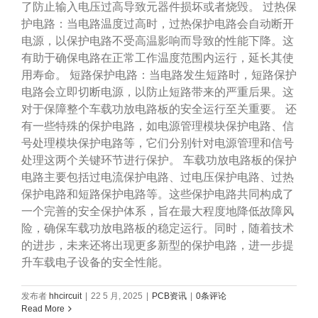
了防止输入电压过高导致元器件损坏或者烧毁。 过热保
护电路：当电路温度过高时，过热保护电路会自动断开
电源，以保护电路不受高温影响而导致的性能下降。这
有助于确保电路在正常工作温度范围内运行，延长其使
用寿命。 短路保护电路：当电路发生短路时，短路保护
电路会立即切断电源，以防止短路带来的严重后果。这
对于保障整个车载功放电路板的安全运行至关重要。 还
有一些特殊的保护电路，如电源管理模块保护电路、信
号处理模块保护电路等，它们分别针对电源管理和信号
处理这两个关键环节进行保护。 车载功放电路板的保护
电路主要包括过电流保护电路、过电压保护电路、过热
保护电路和短路保护电路等。这些保护电路共同构成了
一个完善的安全保护体系，旨在最大程度地降低故障风
险，确保车载功放电路板的稳定运行。同时，随着技术
的进步，未来还将出现更多新型的保护电路，进一步提
升车载电子设备的安全性能。
发布者
hhcircuit
|
22 5 月, 2025
|
PCB资讯
|
0条评论
Read More