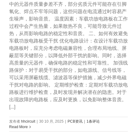
中的元器件质量参差不齐，部分劣质元件可能存在引脚
氧化、焊点不牢等问题，这些问题在电流通过时容易产
生噪声，影响音质。 温度因素：车载功放电路板在工作
过程中会产生热量，如果散热不良，可能导致元件过
热，从而影响电路的稳定性和音质。 二、如何有效避免
车载功放电路板受干扰 优化电路设计：在设计车载功放
电路板时，应充分考虑电磁兼容性，合理布局地线、屏
蔽层等关键部分，以降低外部干扰的影响。同时，选择
高质量的元器件，确保电路的稳定性和可靠性。 加强线
路保护：对于易受干扰的部分，如电源线、信号线等，
可以采用屏蔽线缆、滤波器等保护措施，减少外界电磁
干扰对电路的影响。 定期维护检查：定期对车载功放电
路板进行维护检查，及时发现并解决潜在的隐患。对于
出现故障的电路板，应及时更换，以免影响整体音质。
[...]
发布者
hhcircuit
|
30 10 月, 2025
|
PCB资讯
|
1条评论
Read More