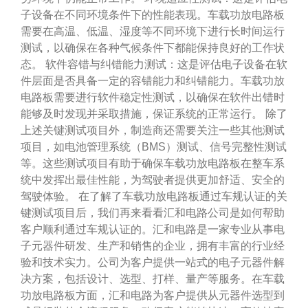
子设备在不同环境条件下的性能表现。车载功放电路板
需要在高温、低温、湿度等不同环境下进行长时间运行
测试，以确保在各种气候条件下都能保持良好的工作状
态。 软件容错与纠错能力测试：这是评估电子设备在软
件层面是否具备一定的容错能力和纠错能力。车载功放
电路板需要进行软件稳定性测试，以确保在软件出错时
能够及时发现并采取措施，保证系统的正常运行。 除了
上述关键测试项目外，制造商还需要关注一些其他测试
项目，如电池管理系统（BMS）测试、信号完整性测试
等。这些测试项目有助于确保车载功放电路板在整车系
统中发挥出最佳性能，为驾驶者提供更加舒适、安全的
驾驶体验。 在了解了车载功放电路板通过车规认证的关
键测试项目后，我们再来看看汇和电路公司是如何帮助
客户顺利通过车规认证的。汇和电路是一家专业从事电
子元器件研发、生产和销售的企业，拥有丰富的行业经
验和技术实力。公司为客户提供一站式的电子元器件解
决方案，包括设计、选型、打样、量产等服务。在车载
功放电路板方面，汇和电路为客户提供从元器件选型到