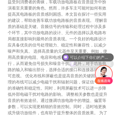
益受到消费者的青睐，车载功放电路板在音质提升中扮
演着至关重要的角色。然而，许多车主可能对如何有效
提高其电路板的音质感到困惑。本文旨在探讨一些实用
的建议，帮助改善车载功放电路板的音质表现。 理解音
质的基础是关键。音频信号的传输和处理过程中涉及多
个环节，其中功放电路的设计、元件的选择以及电路布
局都直接影响到最终的音质表现。一个良好的电路设计
应具备优良的信号处理能力、稳定性和兼容性，以减少
噪声和失真。 选择高质量的元器件至关重要。例如，使
用高质量的电阻、电容和电感可以确保电路的稳定运
你们是怎么收费的呢
行，从而避免信号损失和噪音干扰。此外，对于功放电
路的输入和输出部分，选择合适的接口和连接器同样不
可忽视。 优化布线和屏蔽也是提高音质的关键因素。合
理的布线可以减少电磁干扰和辐射问题，保证信号传输
的准确性和稳定性。同时，利用屏蔽技术可以进一步降
低外部电磁干扰对电路的影响。 调整相关参数也是提升
音质的有效途径。通过微调功放电路中的增益、偏置等
参数，可以实现更精细的音效控制。同时，适时地更换
或升级功放组件，也有助于提升整体的音质效果。 为了