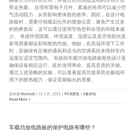
路板引导到外部空间，并通过自然风或流动的冷却介质
带走热量。 合理布置电子元件。紧凑的布局可以减少空
气流动阻力，从而影响整体散热效率。因此，在设计电
路板时，需要仔细规划元件的摆放位置，避免产生过多
的热桥效应，这可以通过使用导热垫和合理的布线来减
少。 考虑环境因素。环境温度、湿度以及是否有阳光直
射等因素都会影响散热性能。例如，在高温环境下工作
时，应确保有足够的通风和适当的空调系统来维持车内
温度在适宜范围内。 有效的车载功放电路板散热设计是
确保设备稳定运行、延长使用寿命、提高音质的关键。
通过上述策略的实施，可以显著提高功放系统在极端环
境下的散热能力，保证音频输出的质量。
发布者
hhcircuit
|
31 5 月, 2025
|
PCB资讯
|
0条评论
Read More
车载功放电路板的保护电路有哪些？