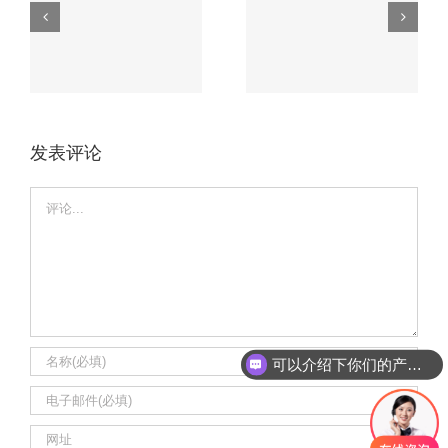
无人机电路板必知
车载电路板如何应
的3大核心工艺，
磨
对极端环境？这家
第2个90%厂家不
厂家有高招。
会！
发表评论
Comment
可以介绍下你们的产品么