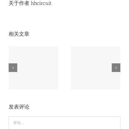
关于作者
hhcircuit
相关文章
无人机电路板必知
车载电路板如何应
的3大核心工艺，
磨
对极端环境？这家
第2个90%厂家不
厂家有高招。
会！
发表评论
Comment