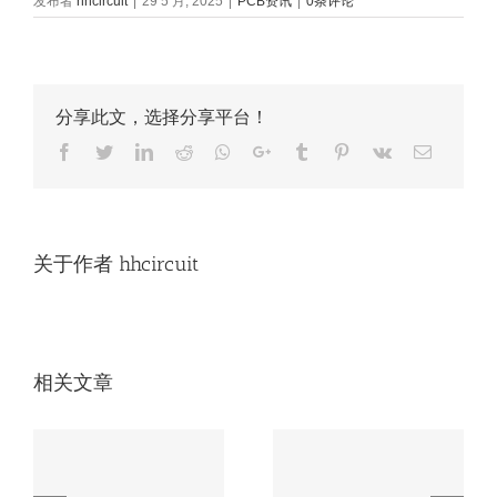
发布者
hhcircuit
|
29 5 月, 2025
|
PCB资讯
|
0条评论
分享此文，选择分享平台！
Facebook
Twitter
LinkedIn
Reddit
Whatsapp
Google+
Tumblr
Pinterest
Vk
Email
关于作者
hhcircuit
相关文章
无人机电路板必知