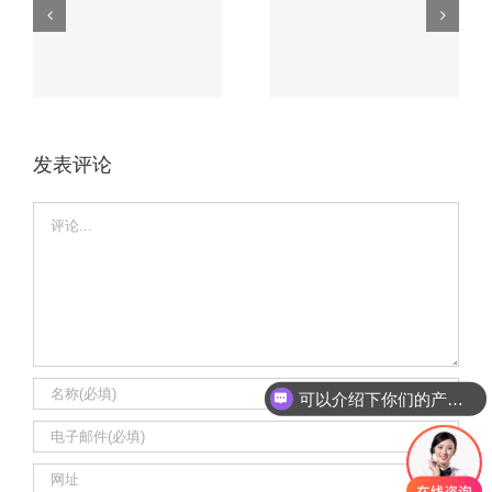
车载电路板如何应
的3大核心工艺，
磨
对极端环境？这家
第2个90%厂家不
厂家有高招。
会！
发表评论
Comment
可以介绍下你们的产品么
你们是怎么收费的呢