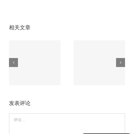
相关文章
无人机电路板必知
车载电路板如何应
的3大核心工艺，
磨
对极端环境？这家
第2个90%厂家不
厂家有高招。
会！
发表评论
Comment