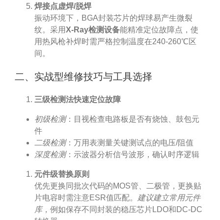
焊接点虚焊/脱焊
振动环境下，BGA封装芯片的焊球易产生微裂
纹。采用
X-Ray检测设备
能精准定位故障点，使
用热风枪补焊时需严格控制温度在240-260℃区
间。
二、实战型维修技巧与工具选择
三级检测法快速定位故障
初级检测
：目视检查电路板是否有烧蚀、鼓包元
件
二级检测
：万用表测量关键测试点的电压/阻值
深度检测
：示波器分析信号波形，确认时序逻辑
元件级替换原则
优先更换同批次代码的MOS管、二极管，更换贴
片电容时需注意ESR值匹配。
建议建立常用元件
库
，例如保存不同封装的稳压芯片LDO和DC-DC