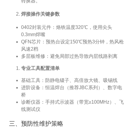
转换器。
焊接操作关键参数
0402封装元件：烙铁温度320℃，使用尖头
0.3mm焊嘴
QFN芯片：预热台设定150℃预热3分钟，热风枪
风速2档
多层板维修：避免局部过热导致内层线路剥离
专业工具配置清单
基础工具：防静电镊子、高倍放大镜、吸锡线
进阶设备：恒温焊台（推荐JBC系列）、数字电
桥
诊断仪器：手持式示波器（带宽≥100MHz）、飞
线测试仪
三、预防性维护策略