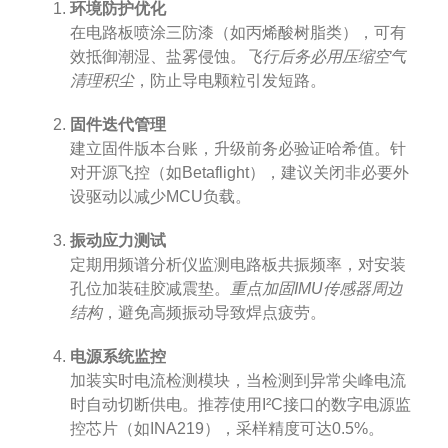
环境防护优化
在电路板喷涂三防漆（如丙烯酸树脂类），可有
效抵御潮湿、盐雾侵蚀。
飞行后务必用压缩空气
清理积尘
，防止导电颗粒引发短路。
固件迭代管理
建立固件版本台账，升级前务必验证哈希值。针
对开源飞控（如Betaflight），建议关闭非必要外
设驱动以减少MCU负载。
振动应力测试
定期用频谱分析仪监测电路板共振频率，对安装
孔位加装硅胶减震垫。
重点加固IMU传感器周边
结构
，避免高频振动导致焊点疲劳。
电源系统监控
加装实时电流检测模块，当检测到异常尖峰电流
时自动切断供电。推荐使用I²C接口的数字电源监
控芯片（如INA219），采样精度可达0.5%。