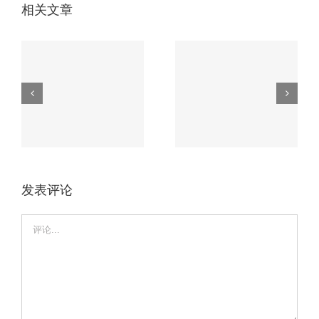
相关文章
无人机电路板必知
车载电路板如何应
的3大核心工艺，
磨
对极端环境？这家
第2个90%厂家不
厂家有高招。
会！
发表评论
Comment