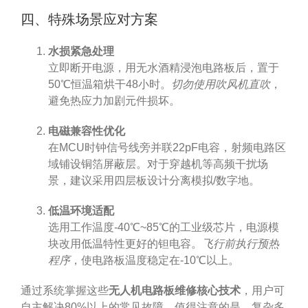
四、特殊场景应对方案
水损紧急处理
立即断开电源，用无水酒精浸泡电路板后，置于
50℃恒温箱烘干48小时。
切勿使用吹风机直吹
，
避免热应力加剧元件损坏。
电磁兼容性优化
在MCU时钟信号线旁并联22pF电容，射频电路区
域铺设铜箔屏蔽层。对于穿越机等高频干扰场
景，建议采用四层板设计分离模拟/数字地。
低温环境适配
选用工作温度-40℃~85℃的工业级芯片，电源模
块改用低温特性更好的钽电容。
飞行前执行预热
程序
，使电路板温度稳定在-10℃以上。
通过系统掌握这些
无人机电路板维修核心技术
，用户可
自主解决80%以上的常见故障。值得注意的是，复杂多