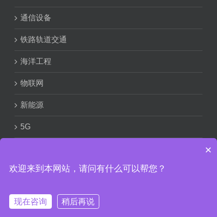
通信设备
铁路轨道交通
海洋工程
物联网
新能源
5G
×
欢迎来到本网站，请问有什么可以帮您？
赣ICP备
18009266号
Copyright © 2024 信丰汇和电路有限公
现在咨询
稍后再说
司 版权所有
隐私条款
赣公网安备
36072202000253