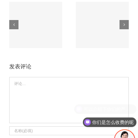
无人机电路板必知
车载电路板如何应
的3大核心工艺，
磨
对极端环境？这家
第2个90%厂家不
厂家有高招。
会！
发表评论
Comment
你们是怎么收费的呢